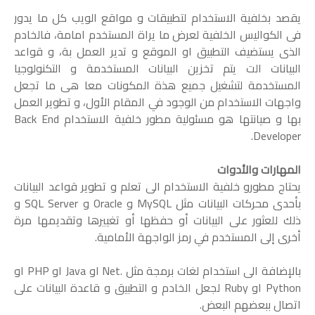
يقصد بخلفية الاستخدام لتطبيقات و مواقع الويب كل ما يدور
فى الكواليس الخلفية لعرض ما يراة المستخدم امامة، فالخادم
الذى يستضيف التطبيق او الموقع و تدير العمل بة، و قواعد
البيانات الت يتم تخزين البيانات المستخدمة و التكنولوجيا
المستخدمة لتشغيل جميع هذة المكونات معا هى ما تجعل
واجهات الاستخدام من الوجود في المقام الأول، و تطوير العمل
بها و صيانتها هو مسئولية مطور خلفية الاستخدام Back End
Developer.
المهارات والأدوات
يحتاج مطورو خلفية الاستخدام الى تعلم و تطوير قواعد البيانات
بأحدى محركات البيانات مثل MySQL و Oracle و SQL Server و
ذلك للعثور على البيانات أو حفظها أو تغييرها وتقديمها مرة
أخرى إلى المستخدم في رمز الواجهة الأمامية.
بالإضافة الى استخدام لغات برمجة مثل .Net او Java او PHP او
Python او Ruby لجعل الخادم و التطبيق و قاعدة البيانات على
اتصال ببعضهم البعض.