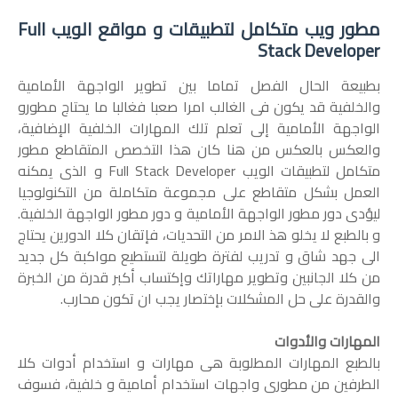
مطور ويب متكامل لتطبيقات و مواقع الويب Full
Stack Developer
بطبيعة الحال الفصل تماما بين تطوير الواجهة الأمامية
والخلفية قد يكون فى الغالب امرا صعبا فغالبا ما يحتاج مطورو
الواجهة الأمامية إلى تعلم تلك المهارات الخلفية الإضافية،
والعكس بالعكس من هنا كان هذا التخصص المتقاطع مطور
متكامل لتطبيقات الويب Full Stack Developer و الذى يمكنه
العمل بشكل متقاطع على مجموعة متكاملة من التكنولوجيا
ليؤدى دور مطور الواجهة الأمامية و دور مطور الواجهة الخلفية.
و بالطبع لا يخلو هذ الامر من التحديات، فإتقان كلا الدورين يحتاج
الى جهد شاق و تدريب لفترة طويلة لتستطيع مواكبة كل جديد
من كلا الجانبين وتطوير مهاراتك وإكتساب أكبر قدرة من الخبرة
والقدرة على حل المشكلات بإختصار يجب ان تكون محارب.
المهارات والأدوات
بالطبع المهارات المطلوبة هى مهارات و استخدام أدوات كلا
الطرفين من مطورى واجهات استخدام أمامية و خلفية، فسوف