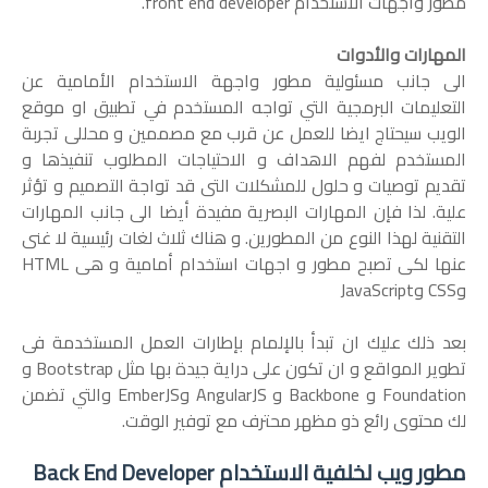
مطور واجهات الاستخدام front end developer.
المهارات والأدوات
الى جانب مسئولية مطور واجهة الاستخدام الأمامية عن
التعليمات البرمجية التي تواجه المستخدم في تطبيق او موقع
الويب سيحتاج ايضا للعمل عن قرب مع مصممين و محللى تجربة
المستخدم لفهم الاهداف و الاحتياجات المطلوب تنفيذها و
تقديم توصيات و حلول للمشكلات التى قد تواجة التصميم و تؤثر
علية. لذا فإن المهارات البصرية مفيدة أيضا الى جانب المهارات
التقنية لهذا النوع من المطورين. و هناك ثلاث لغات رئيسية لا غنى
عنها لكى تصبح مطور و اجهات استخدام أمامية و هى HTML
وCSS وJavaScript
بعد ذلك عليك ان تبدأ بالإلمام بإطارات العمل المستخدمة فى
تطوير المواقع و ان تكون على دراية جيدة بها مثل Bootstrap و
Foundation و Backbone و AngularJS وEmberJS والتي تضمن
لك محتوى رائع ذو مظهر محترف مع توفير الوقت.
مطور ويب لخلفية الاستخدام Back End Developer